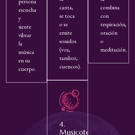
persona
canta,
combina
escucha
se toca
con
y
o se
respiración,
siente
emite
oración
vibrar
sonidos
o
la
(voz,
meditación.
música
tambor,
en su
cuencos).
cuerpo.
4.
Musicoterapia