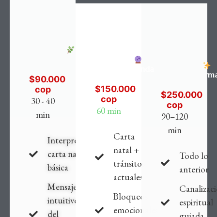
Esencial
Profunda
Transform
$90.000
$150.000
cop
$250.000
cop
30 - 40
cop
60 min
min
90–120
min
Carta
Interpretación
natal +
carta natal
Todo lo
tránsitos
básica
anterior
actuales
Mensaje
Canalizac
Bloqueos
intuitivo
espiritual
emocionales
del
guiada