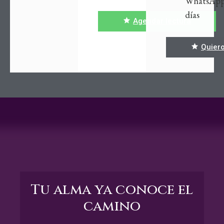
WhatsApp
días
Agendar lectura
Quiero
Tu alma ya conoce el
camino