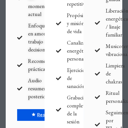
repetitivos
momento
Liberació
actual
Propósito
energética
y misión
Enfoque
/ linaje
de vida
en amor,
familiar
trabajo o
Canalización
Musicoter
decisiones
energética
vibraciona
personalizada
Recomendaciones
Limpieza
prácticas
Ejercicios
de
de
Audio
chakras
sanación
resumen
Ritual
posterior
Grabación
personali
completa
Seguimie
de la
Reservar sesión
por
sesión