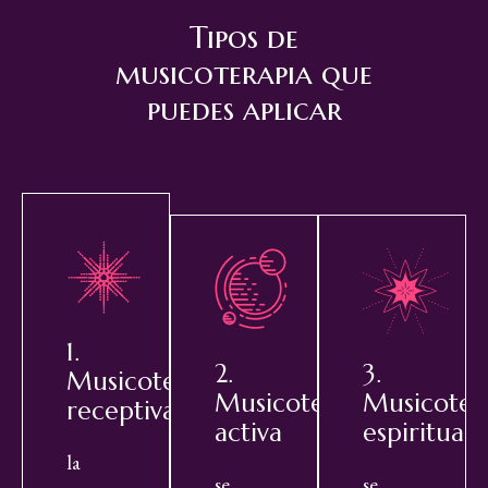
Tipos de
musicoterapia que
puedes aplicar
1.
2.
3.
Musicoterapia
Musicoterapia
Musicoter
receptiva
activa
espiritual
la
se
se