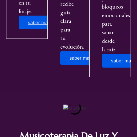
en tu
recibe
bloqueos
linaje.
guía
emocionales
clara
saber mas
para
para
sanar
tu
desde
evolución.
la raíz.
saber mas
saber mas
Musicoterapia De Luz Y