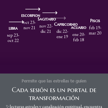
escorpion
Sagitario
Piscis
oct 23-
Capricornio
nov 22-
nov 21
acuario
feb 19-
libra
dic 21
dic 22-
mar 20
ene 20-
sep 23-
ene 19
feb 18
oct 22
Permite que las estrellas te guíen
Cada sesión es un portal de
transformación
✨lecturas astrales y canalización espiritual, encuentra