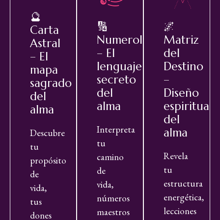
🔮
🔢
🌌
Carta
Numerología
Matriz
Astral
– El
del
– El
lenguaje
Destino
mapa
secreto
–
sagrado
del
Diseño
del
alma
espiritual
alma
del
Interpreta
alma
Descubre
tu
tu
Revela
camino
propósito
tu
de
de
estructura
vida,
vida,
energética,
números
tus
lecciones
maestros
dones