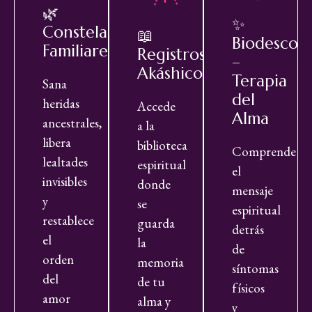
🌿
✨
Constelaciones
📖
Biodescodi
Familiares
Registros
–
Akáshicos
Terapia
Sana
del
heridas
Accede
Alma
ancestrales,
a la
libera
biblioteca
Comprende
lealtades
espiritual
el
invisibles
donde
mensaje
y
se
espiritual
restablece
guarda
detrás
el
la
de
orden
memoria
síntomas
del
de tu
físicos
amor
alma y
y