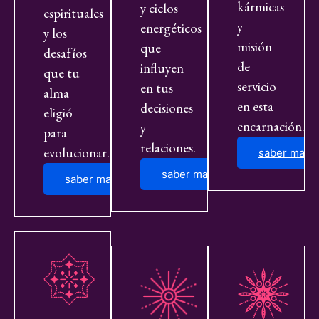
kármicas
y ciclos
espirituales
y
energéticos
y los
misión
que
desafíos
de
influyen
que tu
servicio
en tus
alma
en esta
decisiones
eligió
encarnación.
y
para
relaciones.
evolucionar.
saber mas
saber mas
saber mas