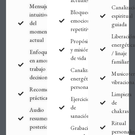
actuales
Mensaje
Canalizac
Bloqueos
intuitivo
espiritual
emocionales
del
guiada
repetitivos
momento
Liberació
actual
Propósito
energética
y misión
Enfoque
/ linaje
de vida
en amor,
familiar
trabajo o
Canalización
Musicoter
decisiones
energética
vibraciona
personalizada
Recomendaciones
Limpieza
prácticas
Ejercicios
de
de
Audio
chakras
sanación
resumen
Ritual
posterior
Grabación
personali