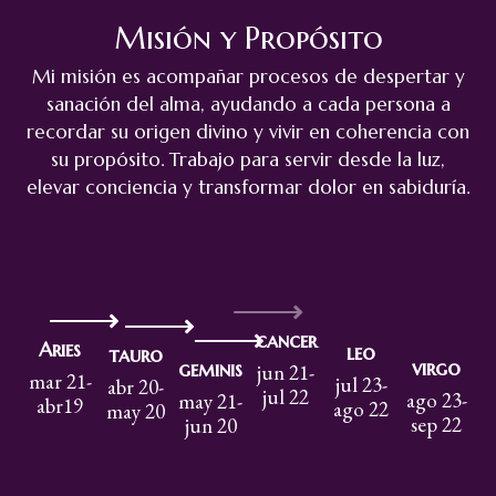
Misión y Propósito
Mi misión es acompañar procesos de despertar y
sanación del alma, ayudando a cada persona a
recordar su origen divino y vivir en coherencia con
su propósito. Trabajo para servir desde la luz,
elevar conciencia y transformar dolor en sabiduría.
cancer
Aries
leo
tauro
virgo
geminis
jun 21-
mar 21-
jul 23-
abr 20-
jul 22
ago 23-
may 21-
abr19
ago 22
may 20
sep 22
jun 20