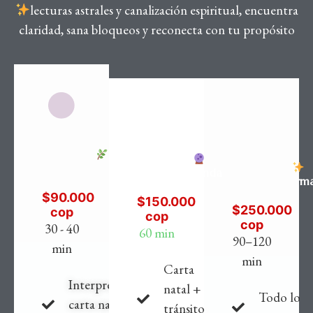
lecturas astrales y canalización espiritual, encuentra
claridad, sana bloqueos y reconecta con tu propósito
Esencial
Profunda
Transform
$90.000
$150.000
$250.000
cop
cop
cop
30 - 40
60 min
90–120
min
min
Carta
Interpretación
natal +
Todo lo
carta natal
tránsitos