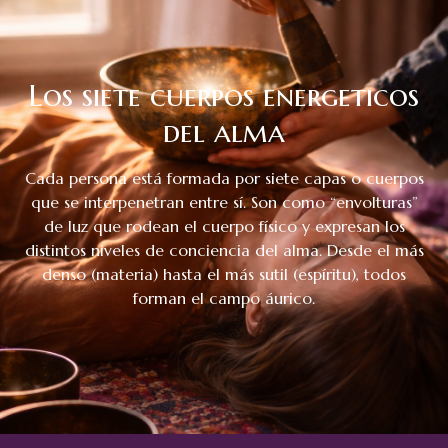
Los siete cuerpos energeticos
del alma
Cada persona está formada por siete capas o cuerpos
que se interpenetran entre sí. Son como “envolturas”
de luz que rodean el cuerpo físico y expresan los
distintos niveles de conciencia del alma. Desde el más
denso (materia) hasta el más sutil (espíritu), todos
forman el campo áurico.